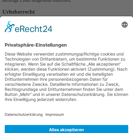
derartige Links umgehend entfernen.
Urheberrecht
Die durch die Seitenbetreiber erstellten Inhalte und Werke auf diesen
Seiten unterliegen dem deutschen Urheberrecht. Die
Vervielfältigung, Bearbeitung, Verbreitung und jede Art der
Verwertung außerhalb der Grenzen des Urheberrechtes bedürfen der
schriftlichen Zustimmung des jeweiligen Autors bzw. Erstellers.
Downloads und Kopien dieser Seite sind nur für den privaten, nicht
kommerziellen Gebrauch gestattet.
Soweit die Inhalte auf dieser Seite nicht vom Betreiber erstellt
wurden, werden die Urheberrechte Dritter beachtet. Insbesondere
werden Inhalte Dritter als solche gekennzeichnet. Sollten Sie
trotzdem auf eine Urheberrechtsverletzung aufmerksam werden,
bitten wir um einen entsprechenden Hinweis. Bei Bekanntwerden
von Rechtsverletzungen werden wir derartige Inhalte umgehend
entfernen.
Quelle:
https://www.e-recht24.de
Copyright ©2025 Henrik-Aulbach.de.
Texter für Cannabis, Pharma und SEO