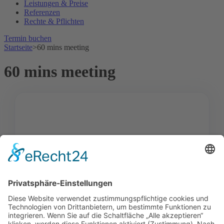
Leistungen & Preise
Referenzen
Rechte & Pflichten
Termin buchen
Startseite
>
60 mins meeting
60 mins meeting